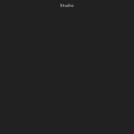
Studio
Diensten
Portfolio
Tarieven
Contact
YOU NEED TO KNOW
Algemene voorwaarden
Privacybeleid
PARTNER OF